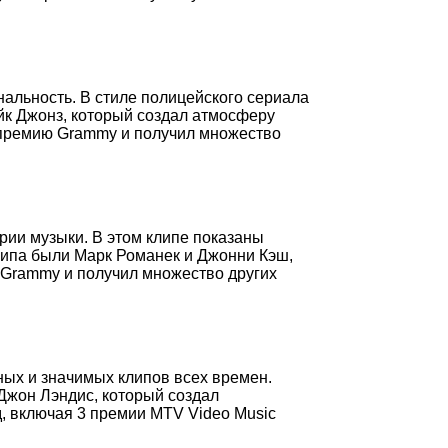
нальность. В стиле полицейского сериала
йк Джонз, который создал атмосферу
 премию Grammy и получил множество
рии музыки. В этом клипе показаны
липа были Марк Романек и Джонни Кэш,
ю Grammy и получил множество других
ных и значимых клипов всех времен.
Джон Лэндис, который создал
д, включая 3 премии MTV Video Music