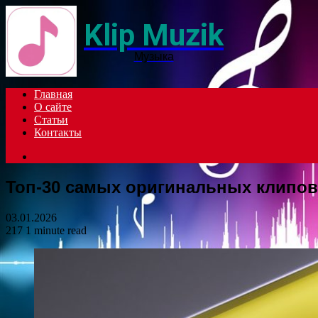
Klip Muzik
Музыка
Главная
О сайте
Статьи
Контакты
Search
for
Топ-30 самых оригинальных клипов
03.01.2026
217
1 minute read