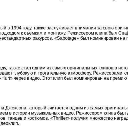
ый в 1994 году, также заслуживает внимания за свою ориги
 подходом к съемкам и монтажу. Режиссером клипа был Спа
 нестандартных ракурсов. «Sabotage» был номинирован на
ду, также стал одним из самых оригинальных клипов в исто
оздают глубокую и трогательную атмосферу. Режиссерами к
«Hurt» через видео. Этот клип был номинирован на преми
кла Джексона, который считается одним из самых оригиналь
тием в истории музыкальных видео. Режиссером клипа был 
, танцев и костюмов. «Thriller» получил множество награ
деоклип.