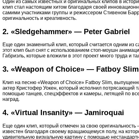
Один из самых известных и оригинальных клипов в истори
клип стал настоящим хитом благодаря своей инновацион
самими участниками группы и режиссером Стивеном Барр
оригинальность и креативность.
2. «Sledgehammer» — Peter Gabriel
Еще один знаменитый клип, который считается одним из 
этот клип был снят с использованием стоп-моушн анимац
Габриэль, которые вложили в этот проект много труда и 
3. «Weapon of Choice» — Fatboy Slim
Клип на песню «Weapon of Choice» Fatboy Slim, выпущенн
актер Кристофер Уокен, который исполнил потрясающий та
помощью танцев, спецэффектов и камеры, летящей по вс
наград.
4. «Virtual Insanity» — Jamiroquai
Еще один клип, который отмечен за свою оригинальность — 
известен благодаря своему вращающемуся полу, на котор
удивительную визуальную картину с помощью нестандартн