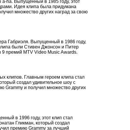
 a-ha. Выпущенный в 1985 году, этот
драми. Идея клипа была придумана
лучил множество других наград за свою
ера Габриэля. Выпущенный в 1986 году,
 клипа были Стивен Джонсон и Питер
я 9 премий MTV Video Music Awards.
ных клипов. Главным героем клипа стал
оторый создал удивительное шоу с
ию Grammy и получил множество других
енный в 1996 году, этот клип стал
онатан Гликман, который создал
олучил премию Grammy за лучший