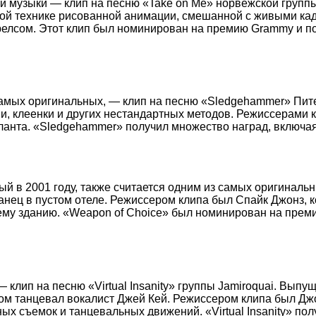
и музыки — клип на песню «Take on Me» норвежской группы
ной технике рисованной анимации, смешанной с живыми ка
елсом. Этот клип был номинирован на премию Grammy и по
самых оригинальных, — клип на песню «Sledgehammer» Пит
ии, клеенки и других нестандартных методов. Режиссерами
таланта. «Sledgehammer» получил множество наград, включа
ый в 2001 году, также считается одним из самых оригиналь
нец в пустом отеле. Режиссером клипа был Спайк Джонз, к
ему зданию. «Weapon of Choice» был номинирован на прем
клип на песню «Virtual Insanity» группы Jamiroquai. Выпущ
ом танцевал вокалист Джей Кей. Режиссером клипа был Дж
ых съемок и танцевальных движений. «Virtual Insanity» п